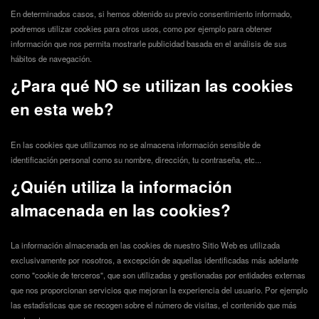
En determinados casos, si hemos obtenido su previo consentimiento informado,
podremos utilizar cookies para otros usos, como por ejemplo para obtener
información que nos permita mostrarle publicidad basada en el análisis de sus
hábitos de navegación.
¿Para qué NO se utilizan las cookies
en esta web?
En las cookies que utilizamos no se almacena información sensible de
identificación personal como su nombre, dirección, tu contraseña, etc...
¿Quién utiliza la información
almacenada en las cookies?
La información almacenada en las cookies de nuestro Sitio Web es utilizada
exclusivamente por nosotros, a excepción de aquellas identificadas más adelante
como "cookie de terceros", que son utilizadas y gestionadas por entidades externas
que nos proporcionan servicios que mejoran la experiencia del usuario. Por ejemplo
las estadísticas que se recogen sobre el número de visitas, el contenido que más