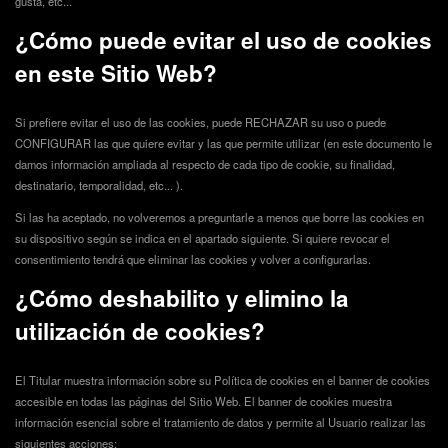
gusta, etc...
¿Cómo puede evitar el uso de cookies
en este Sitio Web?
Si prefiere evitar el uso de las cookies, puede RECHAZAR su uso o puede
CONFIGURAR las que quiere evitar y las que permite utilizar (en este documento le
damos información ampliada al respecto de cada tipo de cookie, su finalidad,
destinatario, temporalidad, etc... ).
Si las ha aceptado, no volveremos a preguntarle a menos que borre las cookies en
su dispositivo según se indica en el apartado siguiente. Si quiere revocar el
consentimiento tendrá que eliminar las cookies y volver a configurarlas.
¿Cómo deshabilito y elimino la
utilización de cookies?
El Titular muestra información sobre su Política de cookies en el banner de cookies
accesible en todas las páginas del Sitio Web. El banner de cookies muestra
información esencial sobre el tratamiento de datos y permite al Usuario realizar las
siguientes acciones: